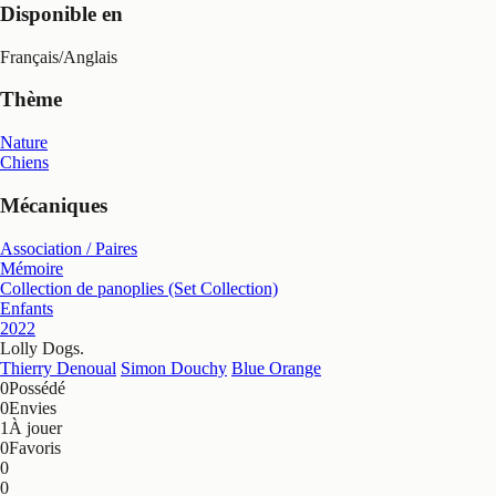
Disponible en
Français
/
Anglais
Thème
Nature
Chiens
Mécaniques
Association / Paires
Mémoire
Collection de panoplies (Set Collection)
Enfants
2022
Lolly Dogs
.
Thierry Denoual
Simon Douchy
Blue Orange
0
Possédé
0
Envies
1
À jouer
0
Favoris
0
0