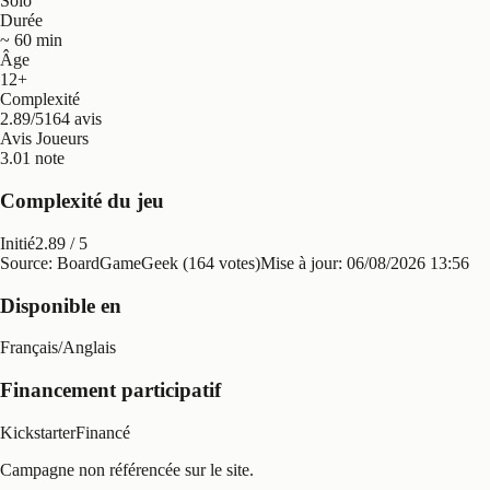
Solo
Durée
~ 60 min
Âge
12+
Complexité
2.89/5
164 avis
Avis Joueurs
3.0
1 note
Complexité du jeu
Initié
2.89
/ 5
Source: BoardGameGeek (164 votes)
Mise à jour:
06/08/2026 13:56
Disponible en
Français
/
Anglais
Financement participatif
Kickstarter
Financé
Campagne non référencée sur le site.