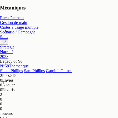
Mécaniques
Enchaînement
Gestion de main
Cartes à usage multiple
Scénario / Campagne
Solo
+2
Stratégie
Narratif
2023
Legacy of Yu
.
N°58
Thématique
Shem Phillips
Sam Phillips
Garphill Games
2
Possédé
0
Envies
0
À jouer
0
Favoris
2
0
0
0
Joueurs