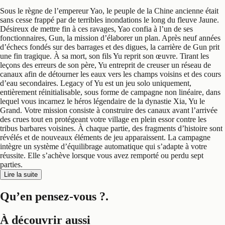
Sous le règne de l’empereur Yao, le peuple de la Chine ancienne était
sans cesse frappé par de terribles inondations le long du fleuve Jaune.
Désireux de mettre fin à ces ravages, Yao confia à l’un de ses
fonctionnaires, Gun, la mission d’élaborer un plan. Après neuf années
d’échecs fondés sur des barrages et des digues, la carrière de Gun prit
une fin tragique. À sa mort, son fils Yu reprit son œuvre. Tirant les
leçons des erreurs de son père, Yu entreprit de creuser un réseau de
canaux afin de détourner les eaux vers les champs voisins et des cours
d’eau secondaires. Legacy of Yu est un jeu solo uniquement,
entièrement réinitialisable, sous forme de campagne non linéaire, dans
lequel vous incarnez le héros légendaire de la dynastie Xia, Yu le
Grand. Votre mission consiste à construire des canaux avant l’arrivée
des crues tout en protégeant votre village en plein essor contre les
tribus barbares voisines. À chaque partie, des fragments d’histoire sont
révélés et de nouveaux éléments de jeu apparaissent. La campagne
intègre un système d’équilibrage automatique qui s’adapte à votre
réussite. Elle s’achève lorsque vous avez remporté ou perdu sept
parties.
Lire la suite
Qu’en pensez-vous ?
.
À découvrir aussi