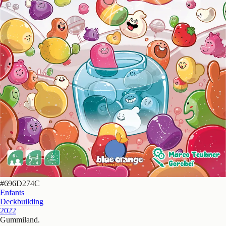
#
696D274C
Enfants
Deckbuilding
2022
Gummiland
.