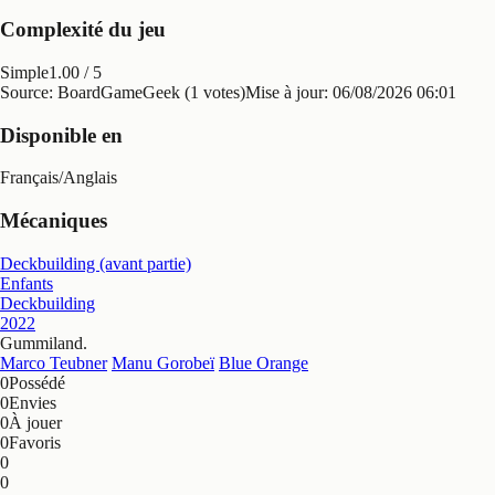
Complexité du jeu
Simple
1.00
/ 5
Source: BoardGameGeek (1 votes)
Mise à jour:
06/08/2026 06:01
Disponible en
Français
/
Anglais
Mécaniques
Deckbuilding (avant partie)
Enfants
Deckbuilding
2022
Gummiland
.
Marco Teubner
Manu Gorobeï
Blue Orange
0
Possédé
0
Envies
0
À jouer
0
Favoris
0
0