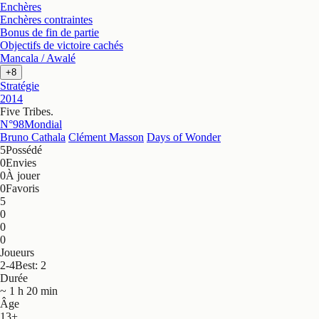
Enchères
Enchères contraintes
Bonus de fin de partie
Objectifs de victoire cachés
Mancala / Awalé
+8
Stratégie
2014
Five Tribes
.
N°98
Mondial
Bruno Cathala
Clément Masson
Days of Wonder
5
Possédé
0
Envies
0
À jouer
0
Favoris
5
0
0
0
Joueurs
2-4
Best: 2
Durée
~ 1 h 20 min
Âge
13+