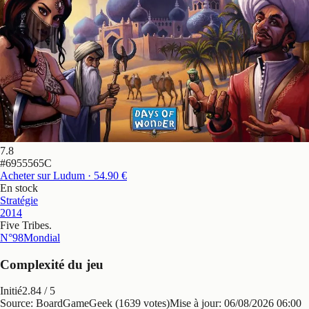
7.8
#
6955565C
Acheter sur Ludum
· 54.90 €
En stock
Stratégie
2014
Five Tribes
.
N°98
Mondial
Complexité du jeu
Initié
2.84
/ 5
Source: BoardGameGeek (1639 votes)
Mise à jour:
06/08/2026 06:00