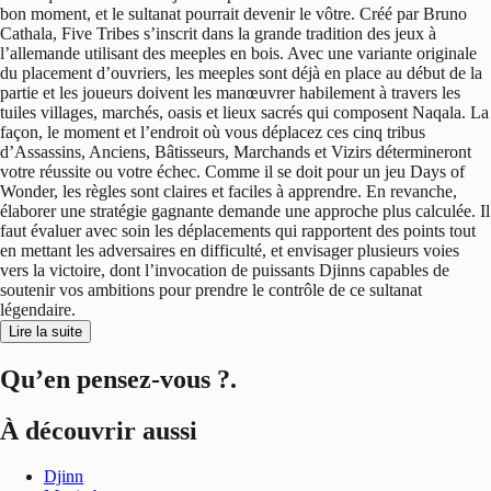
bon moment, et le sultanat pourrait devenir le vôtre. Créé par Bruno
Cathala, Five Tribes s’inscrit dans la grande tradition des jeux à
l’allemande utilisant des meeples en bois. Avec une variante originale
du placement d’ouvriers, les meeples sont déjà en place au début de la
partie et les joueurs doivent les manœuvrer habilement à travers les
tuiles villages, marchés, oasis et lieux sacrés qui composent Naqala. La
façon, le moment et l’endroit où vous déplacez ces cinq tribus
d’Assassins, Anciens, Bâtisseurs, Marchands et Vizirs détermineront
votre réussite ou votre échec. Comme il se doit pour un jeu Days of
Wonder, les règles sont claires et faciles à apprendre. En revanche,
élaborer une stratégie gagnante demande une approche plus calculée. Il
faut évaluer avec soin les déplacements qui rapportent des points tout
en mettant les adversaires en difficulté, et envisager plusieurs voies
vers la victoire, dont l’invocation de puissants Djinns capables de
soutenir vos ambitions pour prendre le contrôle de ce sultanat
légendaire.
Lire la suite
Qu’en pensez-vous ?
.
À découvrir aussi
Djinn