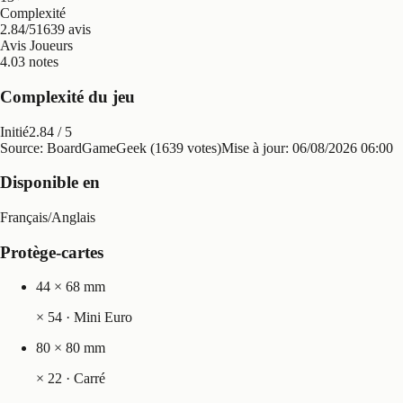
Complexité
2.84/5
1639 avis
Avis Joueurs
4.0
3 notes
Complexité du jeu
Initié
2.84
/ 5
Source: BoardGameGeek (1639 votes)
Mise à jour:
06/08/2026 06:00
Disponible en
Français
/
Anglais
Protège-cartes
44 × 68 mm
×
54
· Mini Euro
80 × 80 mm
×
22
· Carré