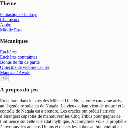
Thème
Fantastique / fantasy
Chameaux
Arabe
Middle East
Mécaniques
Enchères
Enchères contraintes
Bonus de fin de partie
Objectifs de victoire cachés
Mancala / Awalé
+8
À propos du jeu
En entrant dans le pays des Mille et Une Nuits, votre caravane arrive
au légendaire sultanat de Naqala. Le vieux sultan vient de mourir et le
contrôle de Naqala est à prendre. Les oracles ont prédit l’arrivée
d’étrangers capables de manœuvrer les Cinq Tribus pour gagner de
l’influence sur cette cité-État mythique. Accomplirez-vous la prophétie
? Invoquez les anciens Djinns et placez les Tribus au bon endroit au