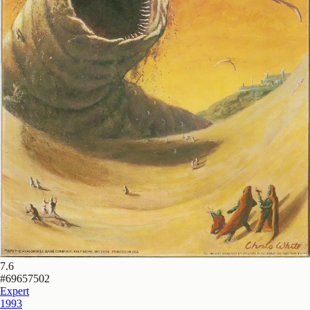
7.6
#
69657502
Expert
1993