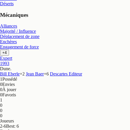
Déserts
Mécaniques
Alliances
Majorité / Influence
Déplacement de zone
Enchères
Engagement de force
+4
Expert
1993
Dune
.
Bill Eberle
+
2
Jean Baer
+
6
Descartes Editeur
1
Possédé
0
Envies
0
À jouer
0
Favoris
1
0
0
0
Joueurs
2-6
Best: 6