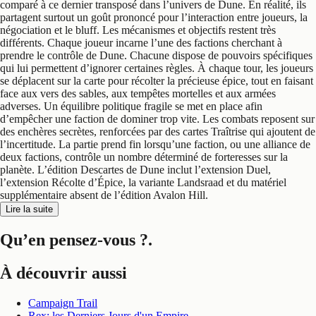
comparé à ce dernier transposé dans l’univers de Dune. En réalité, ils
partagent surtout un goût prononcé pour l’interaction entre joueurs, la
négociation et le bluff. Les mécanismes et objectifs restent très
différents. Chaque joueur incarne l’une des factions cherchant à
prendre le contrôle de Dune. Chacune dispose de pouvoirs spécifiques
qui lui permettent d’ignorer certaines règles. À chaque tour, les joueurs
se déplacent sur la carte pour récolter la précieuse épice, tout en faisant
face aux vers des sables, aux tempêtes mortelles et aux armées
adverses. Un équilibre politique fragile se met en place afin
d’empêcher une faction de dominer trop vite. Les combats reposent sur
des enchères secrètes, renforcées par des cartes Traîtrise qui ajoutent de
l’incertitude. La partie prend fin lorsqu’une faction, ou une alliance de
deux factions, contrôle un nombre déterminé de forteresses sur la
planète. L’édition Descartes de Dune inclut l’extension Duel,
l’extension Récolte d’Épice, la variante Landsraad et du matériel
supplémentaire absent de l’édition Avalon Hill.
Lire la suite
Qu’en pensez-vous ?
.
À découvrir aussi
Campaign Trail
Rex: les Derniers Jours d'un Empire