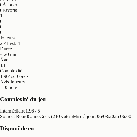
0
À jouer
0
Favoris
1
0
0
0
Joueurs
2-4
Best: 4
Durée
~ 20 min
Âge
13+
Complexité
1.96/5
210 avis
Avis Joueurs
—
0 note
Complexité du jeu
Intermédiaire
1.96
/ 5
Source: BoardGameGeek (210 votes)
Mise à jour:
06/08/2026 06:00
Disponible en