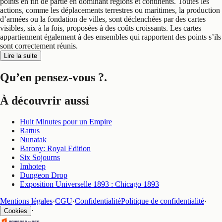
points en fin de partie en dominant régions et continents. Toutes les
actions, comme les déplacements terrestres ou maritimes, la production
d’armées ou la fondation de villes, sont déclenchées par des cartes
visibles, six à la fois, proposées à des coûts croissants. Les cartes
appartiennent également à des ensembles qui rapportent des points s’ils
sont correctement réunis.
Lire la suite
Qu’en pensez-vous ?
.
À découvrir aussi
Huit Minutes pour un Empire
Rattus
Nunatak
Barony: Royal Edition
Six Sojourns
Imhotep
Dungeon Drop
Exposition Universelle 1893 : Chicago 1893
Mentions légales
·
CGU
·
Confidentialité
Politique de confidentialité
·
·
Cookies