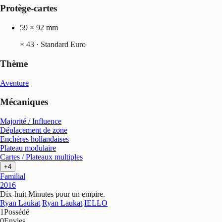
Protège-cartes
59 × 92 mm
×
43
· Standard Euro
Thème
Aventure
Mécaniques
Majorité / Influence
Déplacement de zone
Enchères hollandaises
Plateau modulaire
Cartes / Plateaux multiples
+4
Familial
2016
Dix-huit Minutes pour un empire
.
Ryan Laukat
Ryan Laukat
IELLO
1
Possédé
0
Envies