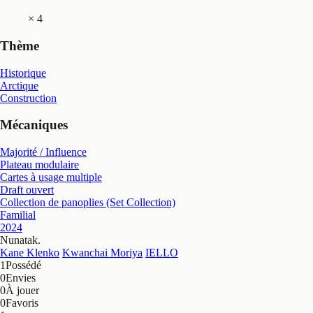
×
4
Thème
Historique
Arctique
Construction
Mécaniques
Majorité / Influence
Plateau modulaire
Cartes à usage multiple
Draft ouvert
Collection de panoplies (Set Collection)
Familial
2024
Nunatak
.
Kane Klenko
Kwanchai Moriya
IELLO
1
Possédé
0
Envies
0
À jouer
0
Favoris