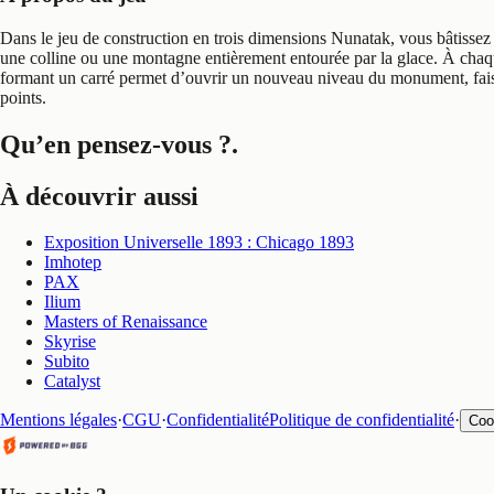
Dans le jeu de construction en trois dimensions Nunatak, vous bâtissez
une colline ou une montagne entièrement entourée par la glace. À chaque
formant un carré permet d’ouvrir un nouveau niveau du monument, faisant
points.
Qu’en pensez-vous ?
.
À découvrir aussi
Exposition Universelle 1893 : Chicago 1893
Imhotep
PAX
Ilium
Masters of Renaissance
Skyrise
Subito
Catalyst
Mentions légales
·
CGU
·
Confidentialité
Politique de confidentialité
·
Coo