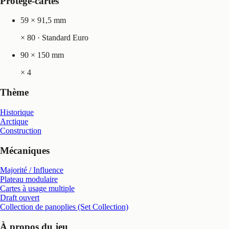
Protège-cartes
59 × 91,5 mm
×
80
· Standard Euro
90 × 150 mm
×
4
Thème
Historique
Arctique
Construction
Mécaniques
Majorité / Influence
Plateau modulaire
Cartes à usage multiple
Draft ouvert
Collection de panoplies (Set Collection)
À propos du jeu