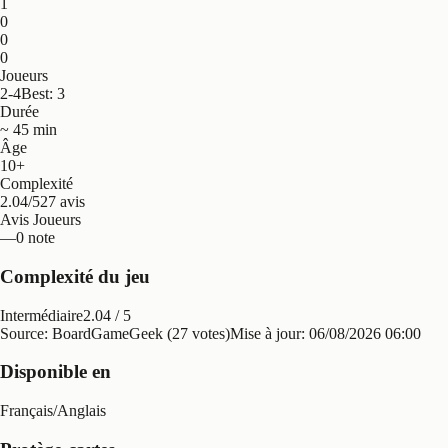
1
0
0
0
Joueurs
2-4
Best: 3
Durée
~ 45 min
Âge
10+
Complexité
2.04/5
27 avis
Avis Joueurs
—
0 note
Complexité du jeu
Intermédiaire
2.04
/ 5
Source: BoardGameGeek (27 votes)
Mise à jour:
06/08/2026 06:00
Disponible en
Français
/
Anglais