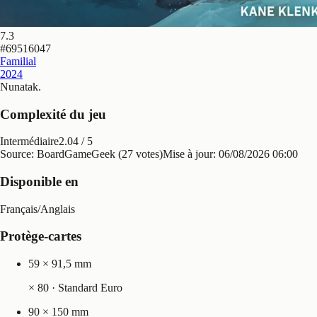
7.3
#
69516047
Familial
2024
Nunatak
.
Complexité du jeu
Intermédiaire
2.04
/ 5
Source: BoardGameGeek (27 votes)
Mise à jour:
06/08/2026 06:00
Disponible en
Français
/
Anglais
Protège-cartes
59 × 91,5 mm
×
80
· Standard Euro
90 × 150 mm