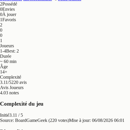
2
Possédé
0
Envies
0
À jouer
1
Favoris
2
0
0
1
Joueurs
1-4
Best: 2
Durée
~ 60 min
Âge
14+
Complexité
3.11/5
220 avis
Avis Joueurs
4.0
3 notes
Complexité du jeu
Initié
3.11
/ 5
Source: BoardGameGeek (220 votes)
Mise à jour:
06/08/2026 06:01