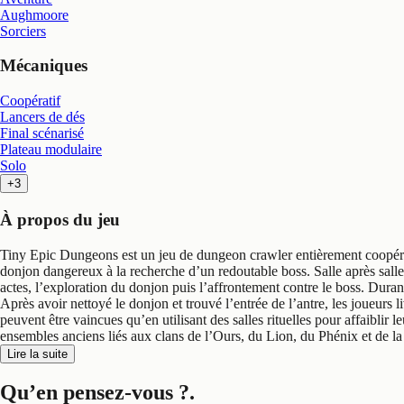
Aughmoore
Sorciers
Mécaniques
Coopératif
Lancers de dés
Final scénarisé
Plateau modulaire
Solo
+3
À propos du jeu
Tiny Epic Dungeons est un jeu de dungeon crawler entièrement coopéra
donjon dangereux à la recherche d’un redoutable boss. Salle après salle, 
actes, l’exploration du donjon puis l’affrontement contre le boss. Durant t
Après avoir nettoyé le donjon et trouvé l’entrée de l’antre, les joueurs
peuvent être vaincues qu’en utilisant des salles rituelles pour affaiblir 
ensembles anciens liés aux clans de l’Ours, du Lion, du Phénix et de la P
Lire la suite
Qu’en pensez-vous ?
.