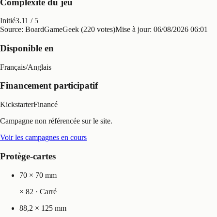
Complexité du jeu
Initié
3.11
/ 5
Source: BoardGameGeek (220 votes)
Mise à jour:
06/08/2026 06:01
Disponible en
Français
/
Anglais
Financement participatif
Kickstarter
Financé
Campagne non référencée sur le site.
Voir les campagnes en cours
Protège-cartes
70 × 70 mm
×
82
· Carré
88,2 × 125 mm