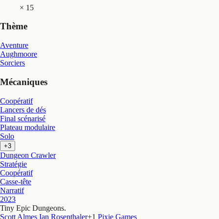
×
15
Thème
Aventure
Aughmoore
Sorciers
Mécaniques
Coopératif
Lancers de dés
Final scénarisé
Plateau modulaire
Solo
+3
Dungeon Crawler
Stratégie
Coopératif
Casse-tête
Narratif
2023
Tiny Epic Dungeons
.
Scott Almes
Ian Rosenthaler
+
1
Pixie Games