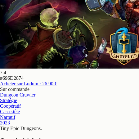
7.4
#
696D2874
Acheter sur Ludum
· 26.90 €
Sur commande
Dungeon Crawler
Stratégie
Coopératif
Casse-tête
Narratif
2023
Tiny Epic Dungeons
.