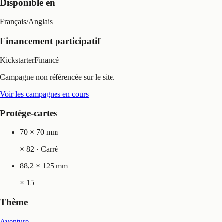
Disponible en
Français
/
Anglais
Financement participatif
Kickstarter
Financé
Campagne non référencée sur le site.
Voir les campagnes en cours
Protège-cartes
70 × 70 mm
×
82
· Carré
88,2 × 125 mm
×
15
Thème
Aventure