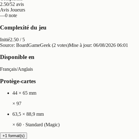
2.50/5
2 avis
Avis Joueurs
—
0 note
Complexité du jeu
Initié
2.50
/ 5
Source: BoardGameGeek (2 votes)
Mise à jour:
06/08/2026 06:01
Disponible en
Français
/
Anglais
Protège-cartes
44 × 65 mm
×
97
63,5 × 88,9 mm
×
60
· Standard (Magic)
+1 format(s)