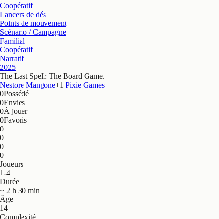
Coopératif
Lancers de dés
Points de mouvement
Scénario / Campagne
Familial
Coopératif
Narratif
2025
The Last Spell: The Board Game
.
Nestore Mangone
+
1
Pixie Games
0
Possédé
0
Envies
0
À jouer
0
Favoris
0
0
0
0
Joueurs
1-4
Durée
~ 2 h 30 min
Âge
14+
Complexité