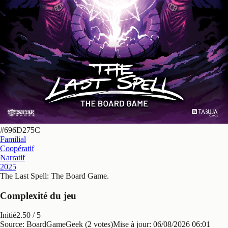
#
696D275C
Familial
Coopératif
Narratif
2025
The Last Spell: The Board Game
.
Complexité du jeu
Initié
2.50
/ 5
Source: BoardGameGeek (2 votes)
Mise à jour:
06/08/2026 06:01