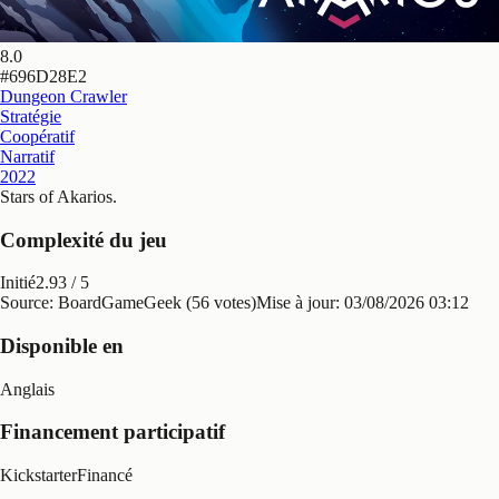
8.0
#
696D28E2
Dungeon Crawler
Stratégie
Coopératif
Narratif
2022
Stars of Akarios
.
Complexité du jeu
Initié
2.93
/ 5
Source: BoardGameGeek (56 votes)
Mise à jour:
03/08/2026 03:12
Disponible en
Anglais
Financement participatif
Kickstarter
Financé