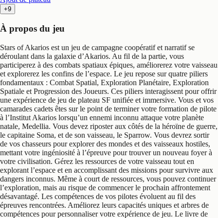
+9
À propos du jeu
Stars of Akarios est un jeu de campagne coopératif et narratif se
déroulant dans la galaxie d’Akarios. Au fil de la partie, vous
participerez à des combats spatiaux épiques, améliorerez votre vaisseau
et explorerez les confins de l’espace. Le jeu repose sur quatre piliers
fondamentaux : Combat Spatial, Exploration Planétaire, Exploration
Spatiale et Progression des Joueurs. Ces piliers interagissent pour offrir
une expérience de jeu de plateau SF unifiée et immersive. Vous et vos
camarades cadets êtes sur le point de terminer votre formation de pilote
à l’Institut Akarios lorsqu’un ennemi inconnu attaque votre planète
natale, Medellia. Vous devez riposter aux côtés de la héroïne de guerre,
le capitaine Soma, et de son vaisseau, le Sparrow. Vous devrez sortir
de vos chasseurs pour explorer des mondes et des vaisseaux hostiles,
mettant votre ingéniosité à l’épreuve pour trouver un nouveau foyer à
votre civilisation. Gérez les ressources de votre vaisseau tout en
explorant l’espace et en accomplissant des missions pour survivre aux
dangers inconnus. Même à court de ressources, vous pouvez continuer
l’exploration, mais au risque de commencer le prochain affrontement
désavantagé. Les compétences de vos pilotes évoluent au fil des
épreuves rencontrées. Améliorez leurs capacités uniques et arbres de
compétences pour personnaliser votre expérience de jeu. Le livre de