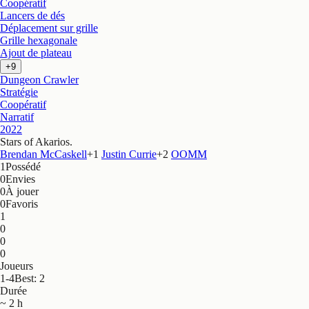
Coopératif
Lancers de dés
Déplacement sur grille
Grille hexagonale
Ajout de plateau
+9
Dungeon Crawler
Stratégie
Coopératif
Narratif
2022
Stars of Akarios
.
Brendan McCaskell
+
1
Justin Currie
+
2
OOMM
1
Possédé
0
Envies
0
À jouer
0
Favoris
1
0
0
0
Joueurs
1-4
Best: 2
Durée
~ 2 h