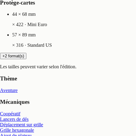
Protège-cartes
44 × 68 mm
×
422
· Mini Euro
57 × 89 mm
×
316
· Standard US
+2 format(s)
Les tailles peuvent varier selon l'édition.
Thème
Aventure
Mécaniques
Coopératif
Lancers de dés
Déplacement sur grille
Grille hexagonale
Ajout de plateau