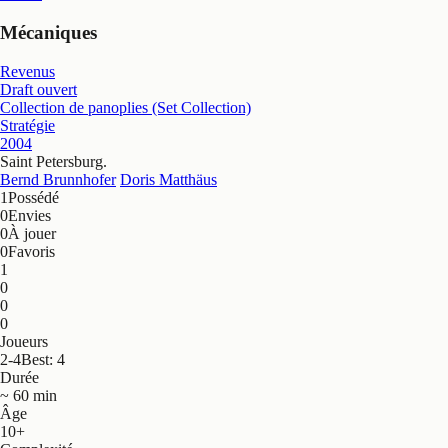
Mécaniques
Revenus
Draft ouvert
Collection de panoplies (Set Collection)
Stratégie
2004
Saint Petersburg
.
Bernd Brunnhofer
Doris Matthäus
1
Possédé
0
Envies
0
À jouer
0
Favoris
1
0
0
0
Joueurs
2-4
Best: 4
Durée
~ 60 min
Âge
10+