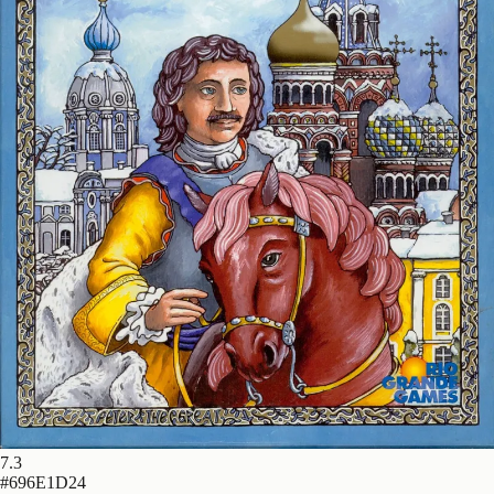
7.3
#
696E1D24