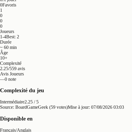
0
Favoris
1
0
0
0
Joueurs
1-4
Best: 2
Durée
~ 60 min
Âge
10+
Complexité
2.25/5
59 avis
Avis Joueurs
—
0 note
Complexité du jeu
Intermédiaire
2.25
/ 5
Source: BoardGameGeek (59 votes)
Mise à jour:
07/08/2026 03:03
Disponible en
Français
/
Anglais