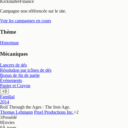
Kickstarter
Financé
Campagne non référencée sur le site.
Voir les campagnes en cours
Thème
Historique
Mécaniques
Lancers de dés
Résolution par icônes de dés
Bonus de fin de partie
Événements
Papier et Crayon
+3
Familial
2014
Roll Through the Ages : The Iron Age
.
Thomas Lehmann
Pixel Productions Inc.
+
2
1
Possédé
0
Envies
0
À jouer