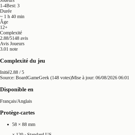
Joueurs
1-4
Best: 3
Durée
~ 1 h 40 min
Âge
12+
Complexité
2.88/5
148 avis
Avis Joueurs
3.0
1 note
Complexité du jeu
Initié
2.88
/ 5
Source: BoardGameGeek (148 votes)
Mise à jour:
06/08/2026 06:01
Disponible en
Français
/
Anglais
Protège-cartes
58 × 88 mm
×
120
· Standard US