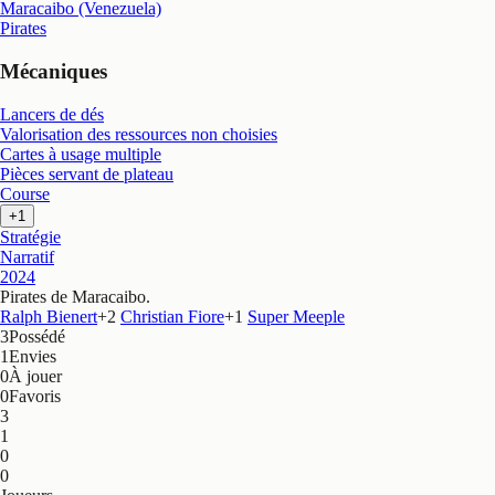
Maracaibo (Venezuela)
Pirates
Mécaniques
Lancers de dés
Valorisation des ressources non choisies
Cartes à usage multiple
Pièces servant de plateau
Course
+1
Stratégie
Narratif
2024
Pirates de Maracaibo
.
Ralph Bienert
+
2
Christian Fiore
+
1
Super Meeple
3
Possédé
1
Envies
0
À jouer
0
Favoris
3
1
0
0