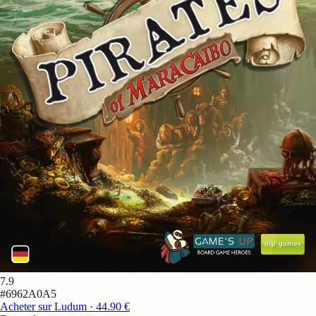
7.9
#
6962A0A5
Acheter sur Ludum
· 44.90 €