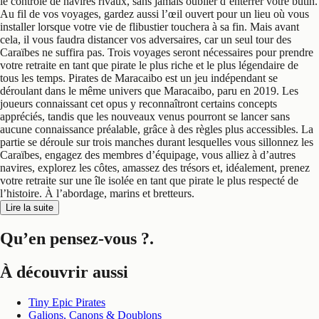
le contrôle de navires rivaux, sans jamais oublier d’enterrer votre butin.
Au fil de vos voyages, gardez aussi l’œil ouvert pour un lieu où vous
installer lorsque votre vie de flibustier touchera à sa fin. Mais avant
cela, il vous faudra distancer vos adversaires, car un seul tour des
Caraïbes ne suffira pas. Trois voyages seront nécessaires pour prendre
votre retraite en tant que pirate le plus riche et le plus légendaire de
tous les temps. Pirates de Maracaibo est un jeu indépendant se
déroulant dans le même univers que Maracaibo, paru en 2019. Les
joueurs connaissant cet opus y reconnaîtront certains concepts
appréciés, tandis que les nouveaux venus pourront se lancer sans
aucune connaissance préalable, grâce à des règles plus accessibles. La
partie se déroule sur trois manches durant lesquelles vous sillonnez les
Caraïbes, engagez des membres d’équipage, vous alliez à d’autres
navires, explorez les côtes, amassez des trésors et, idéalement, prenez
votre retraite sur une île isolée en tant que pirate le plus respecté de
l’histoire. À l’abordage, marins et bretteurs.
Lire la suite
Qu’en pensez-vous ?
.
À découvrir aussi
Tiny Epic Pirates
Galions, Canons & Doublons