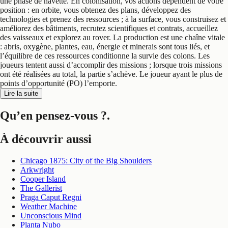
une phase de navette. En colonisation, vos actions dépendent de votre
position : en orbite, vous obtenez des plans, développez des
technologies et prenez des ressources ; à la surface, vous construisez et
améliorez des bâtiments, recrutez scientifiques et contrats, accueillez
des vaisseaux et explorez au rover. La production est une chaîne vitale
: abris, oxygène, plantes, eau, énergie et minerais sont tous liés, et
l’équilibre de ces ressources conditionne la survie des colons. Les
joueurs tentent aussi d’accomplir des missions ; lorsque trois missions
ont été réalisées au total, la partie s’achève. Le joueur ayant le plus de
points d’opportunité (PO) l’emporte.
Lire la suite
Qu’en pensez-vous ?
.
À découvrir aussi
Chicago 1875: City of the Big Shoulders
Arkwright
Cooper Island
The Gallerist
Praga Caput Regni
Weather Machine
Unconscious Mind
Planta Nubo