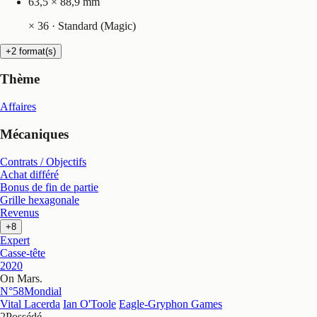
63,5 × 88,9 mm
×
36
· Standard (Magic)
+2 format(s)
Thème
Affaires
Mécaniques
Contrats / Objectifs
Achat différé
Bonus de fin de partie
Grille hexagonale
Revenus
+8
Expert
Casse-tête
2020
On Mars
.
N°58
Mondial
Vital Lacerda
Ian O'Toole
Eagle-Gryphon Games
2
Possédé