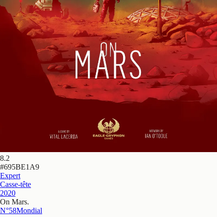
8.2
#
695BE1A9
Expert
Casse-tête
2020
On Mars
.
N°58
Mondial