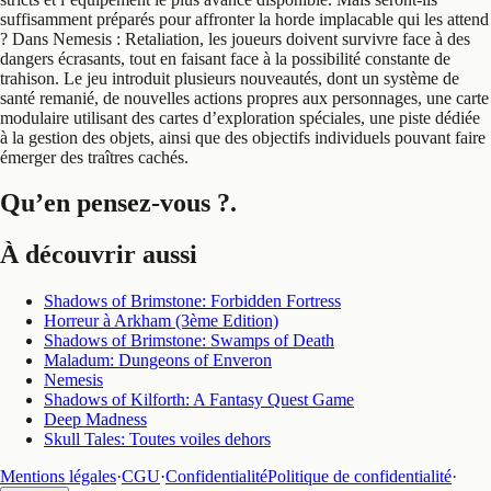
suffisamment préparés pour affronter la horde implacable qui les attend
? Dans Nemesis : Retaliation, les joueurs doivent survivre face à des
dangers écrasants, tout en faisant face à la possibilité constante de
trahison. Le jeu introduit plusieurs nouveautés, dont un système de
santé remanié, de nouvelles actions propres aux personnages, une carte
modulaire utilisant des cartes d’exploration spéciales, une piste dédiée
à la gestion des objets, ainsi que des objectifs individuels pouvant faire
émerger des traîtres cachés.
Qu’en pensez-vous ?
.
À découvrir aussi
Shadows of Brimstone: Forbidden Fortress
Horreur à Arkham (3ème Edition)
Shadows of Brimstone: Swamps of Death
Maladum: Dungeons of Enveron
Nemesis
Shadows of Kilforth: A Fantasy Quest Game
Deep Madness
Skull Tales: Toutes voiles dehors
Mentions légales
·
CGU
·
Confidentialité
Politique de confidentialité
·