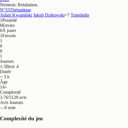
Nemesis: Retaliation
.
N°33
Thématique
Adam Kwapiński
Jakub Dzikowski
+
7
Transludis
1
Possédé
0
Envies
0
À jouer
1
Favoris
1
0
0
1
Joueurs
1-5
Best: 4
Durée
~ 3 h
Âge
14+
Complexité
3.76/5
129 avis
Avis Joueurs
—
0 note
Complexité du jeu