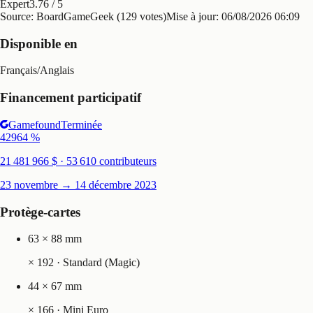
Expert
3.76
/ 5
Source: BoardGameGeek (129 votes)
Mise à jour:
06/08/2026 06:09
Disponible en
Français
/
Anglais
Financement participatif
Gamefound
Terminée
42964
%
21 481 966 $ · 53 610 contributeurs
23 novembre → 14 décembre 2023
Protège-cartes
63 × 88 mm
×
192
· Standard (Magic)
44 × 67 mm
×
166
· Mini Euro