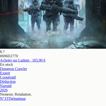
8.7
#
696D2770
Acheter sur Ludum
· 165.90 €
En stock
Dungeon Crawler
Expert
Coopératif
Déduction
Narratif
2026
Nemesis: Retaliation
.
N°33
Thématique