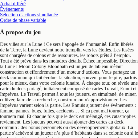
Achat différé
Événements
Sélection d'actions simultanée
Ordre de phase variable
À propos du jeu
Des villes sur la Lune ! Ce sera l’apogée de l’humanité. Enfin libérés
de la Terre, la Lune devient notre tremplin vers les étoiles. Les fusées
sont chargées de colons et de ressources, les robots prêts à l’emploi.
Tout a été prévu dans les moindres détails. Échec impossible. Direction
la Lune ! Moon Colony Bloodbath est un jeu de tableau mêlant
construction et effondrement d’un moteur d’actions. Vous partagez un
deck commun qui fait évoluer la situation, souvent pour le pire, parfois
pour le mieux, dans votre colonie lunaire. À chaque tour, on révèle une
carte du deck partagé, initialement composé de cartes Travail, Ennui et
Imprévus. Le Travail permet à tous les joueurs, en simultané, de miner,
cultiver, faire de la recherche, construire ou réapprovisionner. Les
Imprévus varient selon la partie. Les Ennuis ajoutent des événements :
famine, pannes, bugs, fuites, accidents… Si ça peut mal tourner, ça
tournera mal. Et chaque fois que le deck est mélangé, ces catastrophes
reviennent. Les joueurs peuvent aussi ajouter des cartes au deck
commun : des bonus personnels ou des développements globaux. La
partie s’achève si un joueur n’a plus d’habitants dans sa colonie ou si le