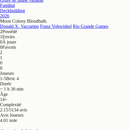
Ordre de phase variable
Familial
Deckbuilding
2026
Moon Colony Bloodbath
.
Donald X. Vaccarino
Franz Vohwinkel
Rio Grande Games
2
Possédé
1
Envies
0
À jouer
0
Favoris
2
1
0
0
Joueurs
1-5
Best: 4
Durée
~ 1 h 30 min
Âge
14+
Complexité
2.15/5
134 avis
Avis Joueurs
4.0
1 note