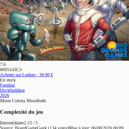
7.6
#
695143C3
Acheter sur Ludum
· 39.90 €
En stock
Familial
Deckbuilding
2026
Moon Colony Bloodbath
.
Complexité du jeu
Intermédiaire
2.15
/ 5
Source: BoardGameGeek (134 votes)
Mise à jour:
06/08/2026 06:09