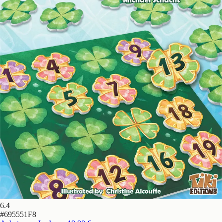
6.4
#
695551F8