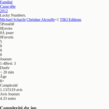
Familial
Casse-tête
2012
Lucky Numbers
.
Michael Schacht
Christine Alcouffe
+
1
TIKI Editions
5
Possédé
0
Envies
0
À jouer
0
Favoris
5
0
0
0
Joueurs
1-4
Best: 3
Durée
~ 20 min
Âge
8+
Complexité
1.13/5
119 avis
Avis Joueurs
4.3
3 notes
Complexité du jeu