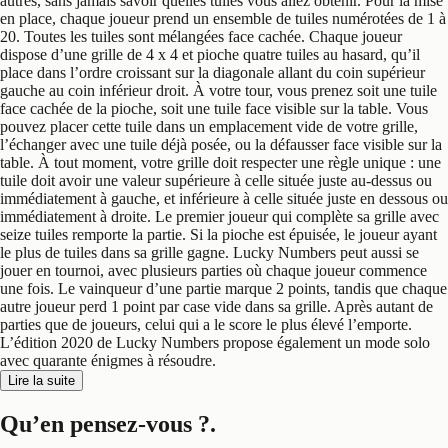
autres, sans jamais savoir quelles tuiles vous allez obtenir. Pour la mise
en place, chaque joueur prend un ensemble de tuiles numérotées de 1 à
20. Toutes les tuiles sont mélangées face cachée. Chaque joueur
dispose d’une grille de 4 x 4 et pioche quatre tuiles au hasard, qu’il
place dans l’ordre croissant sur la diagonale allant du coin supérieur
gauche au coin inférieur droit. À votre tour, vous prenez soit une tuile
face cachée de la pioche, soit une tuile face visible sur la table. Vous
pouvez placer cette tuile dans un emplacement vide de votre grille,
l’échanger avec une tuile déjà posée, ou la défausser face visible sur la
table. À tout moment, votre grille doit respecter une règle unique : une
tuile doit avoir une valeur supérieure à celle située juste au-dessus ou
immédiatement à gauche, et inférieure à celle située juste en dessous ou
immédiatement à droite. Le premier joueur qui complète sa grille avec
seize tuiles remporte la partie. Si la pioche est épuisée, le joueur ayant
le plus de tuiles dans sa grille gagne. Lucky Numbers peut aussi se
jouer en tournoi, avec plusieurs parties où chaque joueur commence
une fois. Le vainqueur d’une partie marque 2 points, tandis que chaque
autre joueur perd 1 point par case vide dans sa grille. Après autant de
parties que de joueurs, celui qui a le score le plus élevé l’emporte.
L’édition 2020 de Lucky Numbers propose également un mode solo
avec quarante énigmes à résoudre.
Lire la suite
Qu’en pensez-vous ?
.