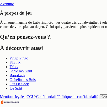
Aventure
À propos du jeu
À chaque manche de Labyrinth Go!, les quatre dés du labyrinthe révèlent 
centre de votre plateau de jeu. Celui qui y parvient le plus rapidement r
Qu’en pensez-vous ?
.
À découvrir aussi
Pingo Pingo
Piratrix
Träxx
Sable mouvant
Barrakuda
Gobelin des Bois
Out Of Sock
Ice Split
Mentions légales
·
CGU
·
Confidentialité
Politique de confidentialité
·
Coo