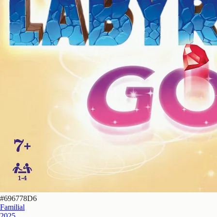
#
696778D6
Familial
2025