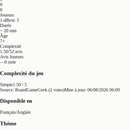
0
0
Joueurs
1-4
Best: 3
Durée
~ 20 min
Âge
7+
Complexité
1.50/5
2 avis
Avis Joueurs
—
0 note
Complexité du jeu
Simple
1.50
/ 5
Source: BoardGameGeek (2 votes)
Mise à jour:
06/08/2026 06:09
Disponible en
Français
/
Anglais
Thème