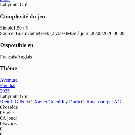
Labyrinth Go!
.
Complexité du jeu
Simple
1.50
/ 5
Source: BoardGameGeek (2 votes)
Mise à jour:
06/08/2026 06:09
Disponible en
Français
/
Anglais
Thème
Aventure
Familial
2025
Labyrinth Go!
.
Brett J. Gilbert
+
1
Xavier Gueniffey Durin
+
1
Ravensburger AG
0
Possédé
0
Envies
0
À jouer
0
Favoris
0
0