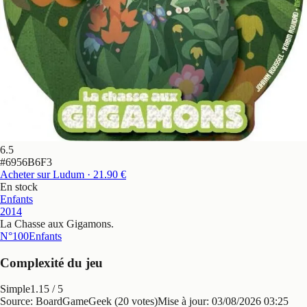
6.5
#
6956B6F3
Acheter sur Ludum
· 21.90 €
En stock
Enfants
2014
La Chasse aux Gigamons
.
N°100
Enfants
Complexité du jeu
Simple
1.15
/ 5
Source: BoardGameGeek (20 votes)
Mise à jour:
03/08/2026 03:25