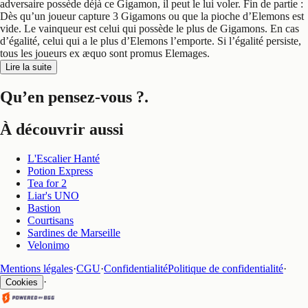
adversaire possède déjà ce Gigamon, il peut le lui voler. Fin de partie :
Dès qu’un joueur capture 3 Gigamons ou que la pioche d’Elemons est
vide. Le vainqueur est celui qui possède le plus de Gigamons. En cas
d’égalité, celui qui a le plus d’Elemons l’emporte. Si l’égalité persiste,
tous les joueurs ex æquo sont promus Elemages.
Lire la suite
Qu’en pensez-vous ?
.
À découvrir aussi
L'Escalier Hanté
Potion Express
Tea for 2
Liar's UNO
Bastion
Courtisans
Sardines de Marseille
Velonimo
Mentions légales
·
CGU
·
Confidentialité
Politique de confidentialité
·
·
Cookies