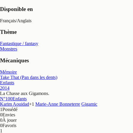
Disponible en
Français
/
Anglais
Thème
Fantastique / fantasy
Monstres
Mécaniques
Mémoire
Take That (Pan dans les dents)
Enfants
2014
La Chasse aux Gigamons
.
N°100
Enfants
Karim Aouidad
+
1
Marie-Anne Bonneterre
Gigamic
1
Possédé
0
Envies
0
À jouer
0
Favoris
1