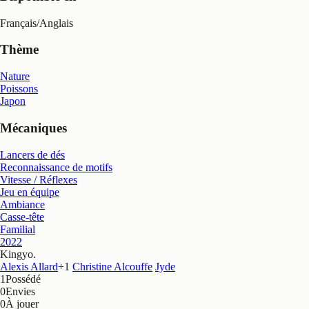
Français
/
Anglais
Thème
Nature
Poissons
Japon
Mécaniques
Lancers de dés
Reconnaissance de motifs
Vitesse / Réflexes
Jeu en équipe
Ambiance
Casse-tête
Familial
2022
Kingyo
.
Alexis Allard
+
1
Christine Alcouffe
Jyde
1
Possédé
0
Envies
0
À jouer