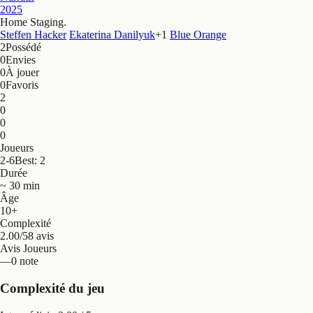
2025
Home Staging
.
Steffen Hacker
Ekaterina Danilyuk
+
1
Blue Orange
2
Possédé
0
Envies
0
À jouer
0
Favoris
2
0
0
0
Joueurs
2-6
Best: 2
Durée
~ 30 min
Âge
10+
Complexité
2.00/5
8 avis
Avis Joueurs
—
0 note
Complexité du jeu