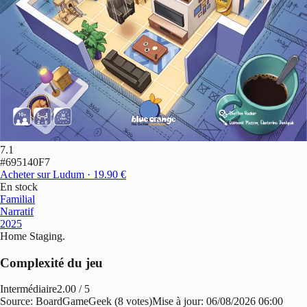
7.1
#
695140F7
Acheter sur Ludum
· 19.90 €
En stock
Familial
Narratif
2025
Home Staging
.
Complexité du jeu
Intermédiaire
2.00
/ 5
Source: BoardGameGeek (8 votes)
Mise à jour:
06/08/2026 06:00