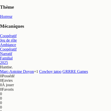
Thème
Horreur
Mécaniques
Coopératif
Jeu de rôle
Ambiance
Coopératif
Narratif
Familial
2025
Hantise
.
Marc-Antoine Doyon
+
1
Cowboy tatoo
GRRRE Games
0
Possédé
0
Envies
0
À jouer
0
Favoris
0
0
0
0