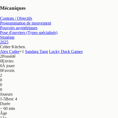
Mécaniques
Contrats / Objectifs
Programmation de mouvement
Pouvoirs asymétriques
Pose d'ouvriers (Types spécialisés)
Stratégie
2025
Critter Kitchen
.
Alex Cutler
+
1
Sandara Tang
Lucky Duck Games
2
Possédé
0
Envies
0
À jouer
0
Favoris
2
0
0
0
Joueurs
1-5
Best: 4
Durée
~ 60 min
Âge
12+