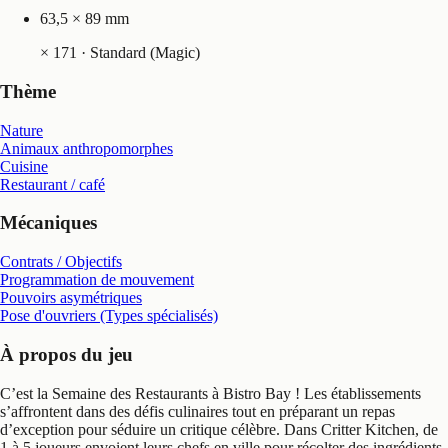
63,5 × 89 mm
×
171
· Standard (Magic)
Thème
Nature
Animaux anthropomorphes
Cuisine
Restaurant / café
Mécaniques
Contrats / Objectifs
Programmation de mouvement
Pouvoirs asymétriques
Pose d'ouvriers (Types spécialisés)
À propos du jeu
C’est la Semaine des Restaurants à Bistro Bay ! Les établissements
s’affrontent dans des défis culinaires tout en préparant un repas
d’exception pour séduire un critique célèbre. Dans Critter Kitchen, de
1 à 5 joueurs envoient leurs chefs en ville pour récolter des ingrédients