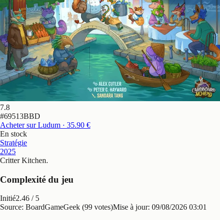
7.8
#
69513BBD
Acheter sur Ludum
· 35.90 €
En stock
Stratégie
2025
Critter Kitchen
.
Complexité du jeu
Initié
2.46
/ 5
Source: BoardGameGeek (99 votes)
Mise à jour:
09/08/2026 03:01