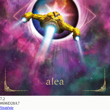
7.2
#
696D28A7
Stratégie