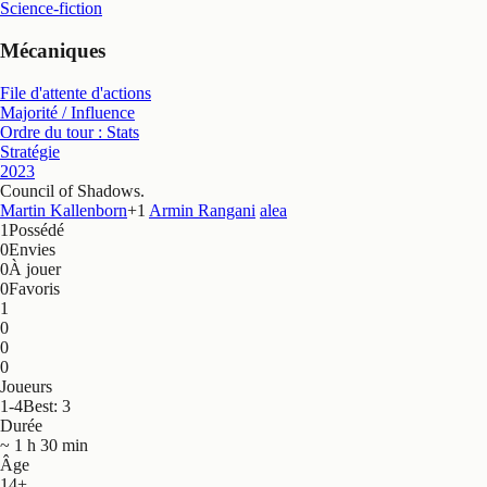
Science-fiction
Mécaniques
File d'attente d'actions
Majorité / Influence
Ordre du tour : Stats
Stratégie
2023
Council of Shadows
.
Martin Kallenborn
+
1
Armin Rangani
alea
1
Possédé
0
Envies
0
À jouer
0
Favoris
1
0
0
0
Joueurs
1-4
Best: 3
Durée
~ 1 h 30 min
Âge
14+