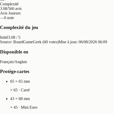
Complexité
3.08/5
60 avis
Avis Joueurs
—
0 note
Complexité du jeu
Initié
3.08
/ 5
Source: BoardGameGeek (60 votes)
Mise à jour:
06/08/2026 06:09
Disponible en
Français
/
Anglais
Protège-cartes
65 × 65 mm
×
65
· Carré
43 × 68 mm
×
45
· Mini Euro