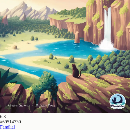
6.3
#
69514730
Familial