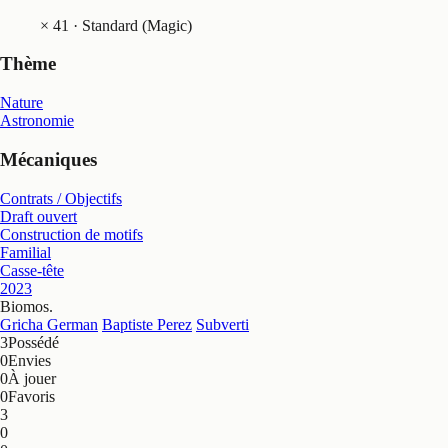
×
41
· Standard (Magic)
Thème
Nature
Astronomie
Mécaniques
Contrats / Objectifs
Draft ouvert
Construction de motifs
Familial
Casse-tête
2023
Biomos
.
Gricha German
Baptiste Perez
Subverti
3
Possédé
0
Envies
0
À jouer
0
Favoris
3
0