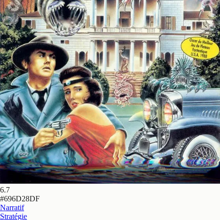
6.7
#
696D28DF
Narratif
Stratégie