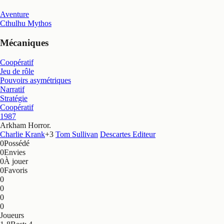
Aventure
Cthulhu Mythos
Mécaniques
Coopératif
Jeu de rôle
Pouvoirs asymétriques
Narratif
Stratégie
Coopératif
1987
Arkham Horror
.
Charlie Krank
+
3
Tom Sullivan
Descartes Editeur
0
Possédé
0
Envies
0
À jouer
0
Favoris
0
0
0
0
Joueurs