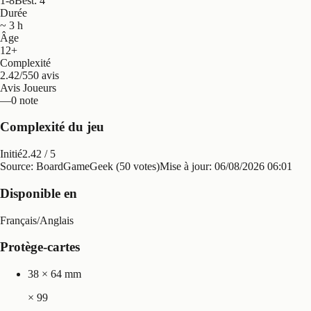
1-8
Best: 4
Durée
~ 3 h
Âge
12+
Complexité
2.42/5
50 avis
Avis Joueurs
—
0 note
Complexité du jeu
Initié
2.42
/ 5
Source: BoardGameGeek (50 votes)
Mise à jour:
06/08/2026 06:01
Disponible en
Français
/
Anglais
Protège-cartes
38 × 64 mm
×
99