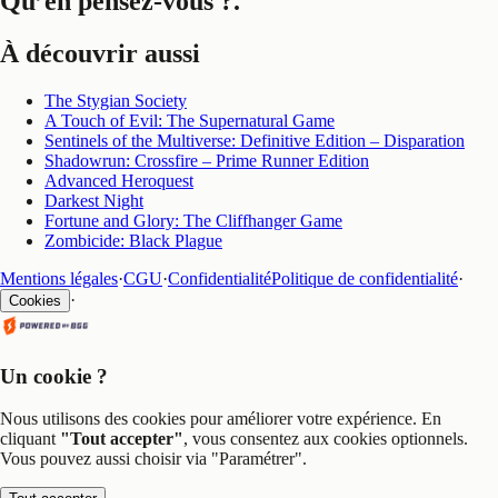
Qu’en pensez-vous ?
.
À découvrir aussi
The Stygian Society
A Touch of Evil: The Supernatural Game
Sentinels of the Multiverse: Definitive Edition – Disparation
Shadowrun: Crossfire – Prime Runner Edition
Advanced Heroquest
Darkest Night
Fortune and Glory: The Cliffhanger Game
Zombicide: Black Plague
Mentions légales
·
CGU
·
Confidentialité
Politique de confidentialité
·
·
Cookies
Un cookie ?
Nous utilisons des cookies pour améliorer votre expérience. En
cliquant
"Tout accepter"
, vous consentez aux cookies optionnels.
Vous pouvez aussi choisir via
"Paramétrer"
.