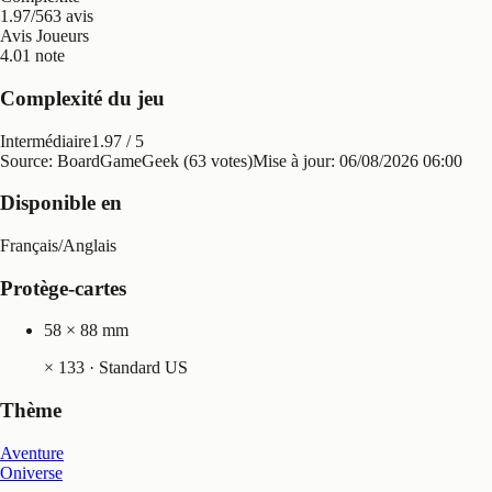
1.97/5
63 avis
Avis Joueurs
4.0
1 note
Complexité du jeu
Intermédiaire
1.97
/ 5
Source: BoardGameGeek (63 votes)
Mise à jour:
06/08/2026 06:00
Disponible en
Français
/
Anglais
Protège-cartes
58 × 88 mm
×
133
· Standard US
Thème
Aventure
Oniverse