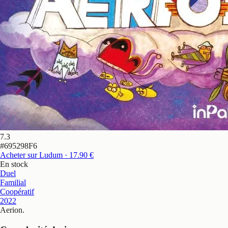
7.3
#
695298F6
Acheter sur Ludum
· 17.90 €
En stock
Duel
Familial
Coopératif
2022
Aerion
.