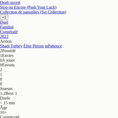
Draft ouvert
Stop ou Encore (Push Your Luck)
Collection de panoplies (Set Collection)
+1
Duel
Familial
Coopératif
2022
Aerion
.
Shadi Torbey
Élise Plessis
inPatience
2
Possédé
1
Envies
0
À jouer
0
Favoris
2
1
0
0
Joueurs
1-2
Best: 1
Durée
~ 15 min
Âge
10+
Complexité